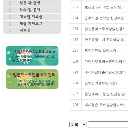
235
호관원 프리미엄 골드 알아..
234
공후하결 선착순 한정수량 ..
233
탈젠플러스무료상담신청하..
232
한우물정수기 무료상담 알..
231
코웨이렌탈 알아보기
230
다이사무료방문견적신청하..
229
주식자금대출상담신청알아..
228
신차장기렌트알아보기
227
혈당케어의 중심 진잠원 알..
226
백세청윤 무료상담알아보기